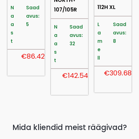
112H XL
N
Saad
107/105R
a
avus:
a
5
L
Saad
N
Saad
s
a
avus:
a
avus:
t
m
8
a
32
e
s
€
86.42
ll
t
8
€
309.68
€
142.54
Mida kliendid meist räägivad?