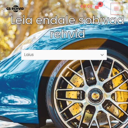
€
0.00
Leia endale sobivad
rehvid