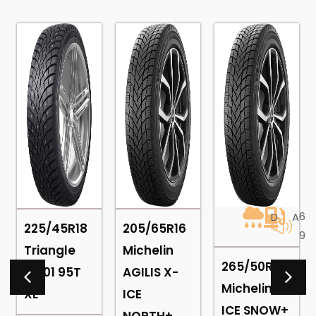
6
6
B
D
A
225/45R18
205/65R16
9
9
Triangle
Michelin
265/50R22
TI501 95T
AGILIS X-
Michelin X-
XL
ICE
ICE SNOW+
NORTH+