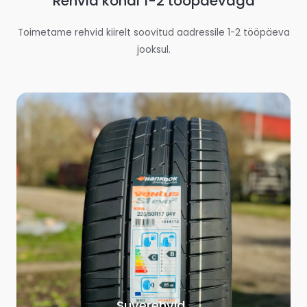
Rehvid kohal 1-2 tööpäevaga
Toimetame rehvid kiirelt soovitud aadressile 1-2 tööpäeva
jooksul.
Suverehvid