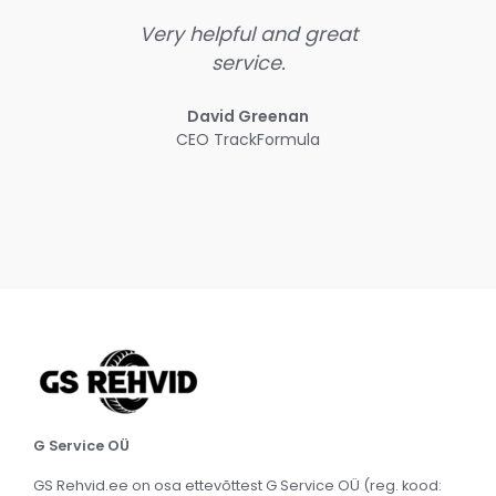
eat
Great and professional
service, suur aitäh!
kva
r
Jännä Rebane
p
Finland
G Service OÜ
GS Rehvid.ee on osa ettevõttest G Service OÜ (reg. kood: