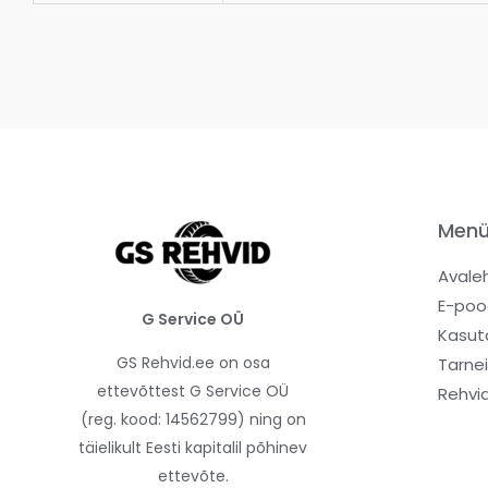
Men
Avale
E-poo
G Service OÜ
Kasut
GS Rehvid.ee on osa
Tarne
ettevõttest G Service OÜ
Rehvi
(reg. kood: 14562799) ning on
täielikult Eesti kapitalil põhinev
ettevõte.