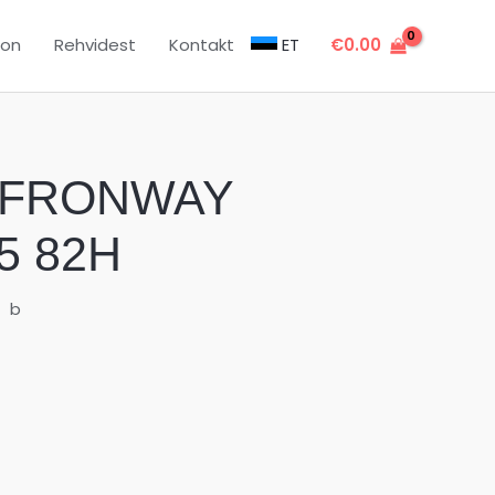
oon
Rehvidest
Kontakt
ET
€
0.00
4 FRONWAY
5 82H
b