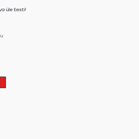
a üle Eesti!
su