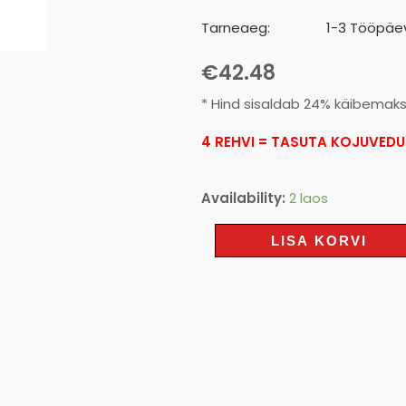
Tarneaeg:
1-3 Tööpäev
€
42.48
* Hind sisaldab 24% käibemak
4 REHVI = TASUTA KOJUVEDU
Availability:
2 laos
LISA KORVI