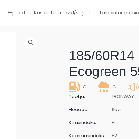
E-pood
Kasutatud rehvid/veljed
Tarneinformatsi
185/60R1
Ecogreen 5
C
C
Tootja:
FRONWAY
Hooaeg:
Suvi
Kiirusindeks:
H
Koormusindeks:
82