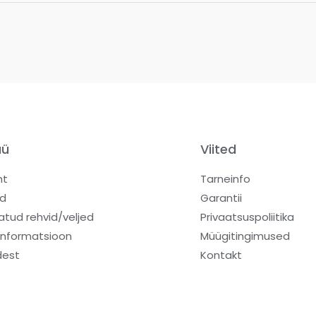
üü
Viited
ht
Tarneinfo
d
Garantii
atud rehvid/veljed
Privaatsuspoliitika
informatsioon
Müügitingimused
dest
Kontakt