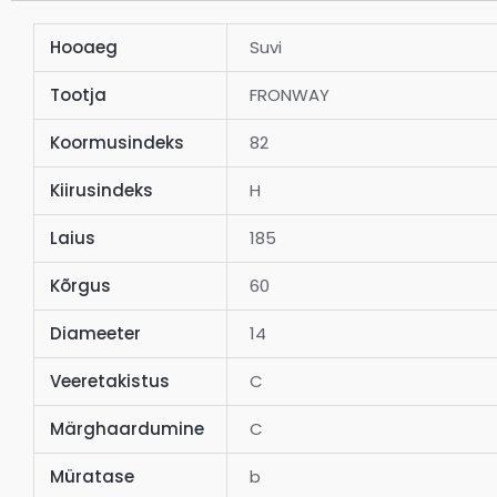
Hooaeg
Suvi
Tootja
FRONWAY
Koormusindeks
82
Kiirusindeks
H
Laius
185
Kõrgus
60
Diameeter
14
Veeretakistus
C
Märghaardumine
C
Müratase
b