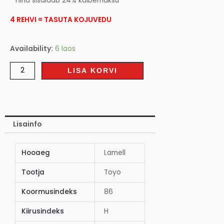
* Hind sisaldab 24% käibemaksu
4 REHVI = TASUTA KOJUVEDU
Availability:
6 laos
LISA KORVI
Lisainfo
Hooaeg
Lamell
Tootja
Toyo
Koormusindeks
86
Kiirusindeks
H