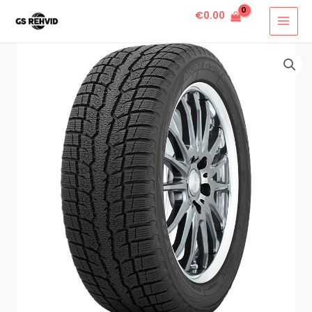
€
0.00