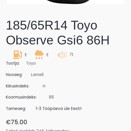
185/65R14 Toyo
Observe Gsi6 86H
E
E
71
Tootja:
Toyo
Hooaeg:
Lamell
Kiirusindeks:
H
Koormusindeks:
86
Tarneaeg:
1-3 Tööpäeva üle Eesti!
€
75.00