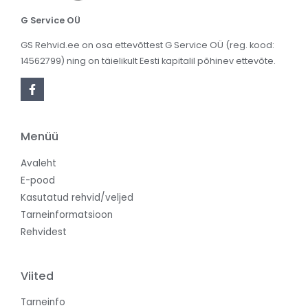
G Service OÜ
GS Rehvid.ee on osa ettevõttest G Service OÜ (reg. kood:
14562799) ning on täielikult Eesti kapitalil põhinev ettevõte.
Menüü
Avaleht
E-pood
Kasutatud rehvid/veljed
Tarneinformatsioon
Rehvidest
Viited
Tarneinfo