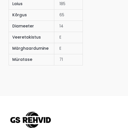
Laius
185
Kõrgus
65
Diameeter
14
Veeretakistus
E
Märghaardumine
E
Müratase
71