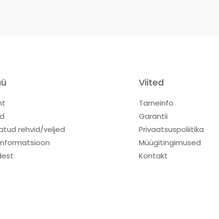
üü
Viited
ht
Tarneinfo
d
Garantii
atud rehvid/veljed
Privaatsuspoliitika
informatsioon
Müügitingimused
dest
Kontakt