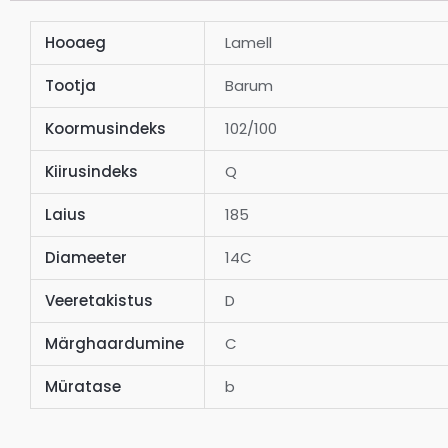
Hooaeg
Lamell
Tootja
Barum
Koormusindeks
102/100
Kiirusindeks
Q
Laius
185
Diameeter
14C
Veeretakistus
D
Märghaardumine
C
Müratase
b