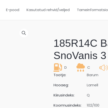
E-pood
Kasutatud rehvid/veljed
Tarneinformatsi
185R14C B
SnoVanis 3
D
C
Tootja:
Barum
Hooaeg:
Lamell
Kiirusindeks:
Q
Koormusindeks:
102/100