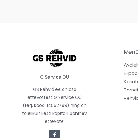
Men
Avale
E-poo
G Service OÜ
Kasut
GS Rehvid.ee on osa
Tarne
ettevõttest G Service OÜ
Rehvi
(reg. kood: 14562799) ning on
täielikult Eesti kapitalil põhinev
ettevõte.