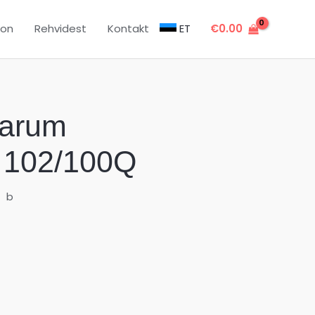
oon
Rehvidest
Kontakt
ET
€
0.00
arum
 102/100Q
b