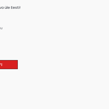
a üle Eesti!
su
VI