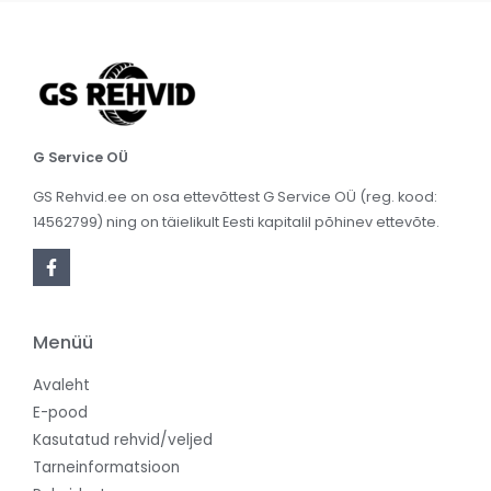
G Service OÜ
GS Rehvid.ee on osa ettevõttest G Service OÜ (reg. kood:
14562799) ning on täielikult Eesti kapitalil põhinev ettevõte.
Menüü
Avaleht
E-pood
Kasutatud rehvid/veljed
Tarneinformatsioon