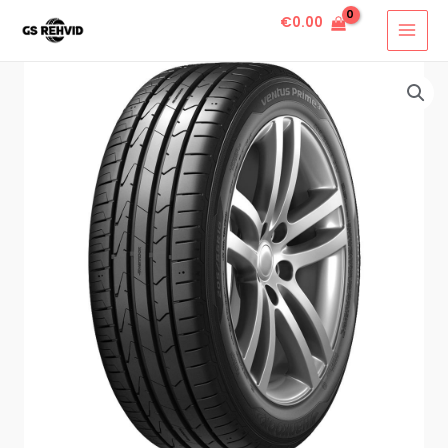
€
0.00