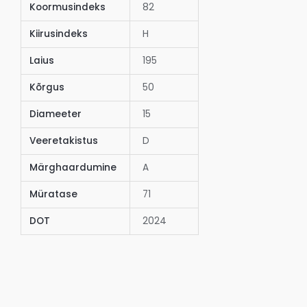
Koormusindeks
82
Kiirusindeks
H
Laius
195
Kõrgus
50
Diameeter
15
Veeretakistus
D
Märghaardumine
A
Müratase
71
DOT
2024