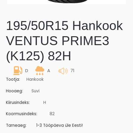
195/50R15 Hankook
VENTUS PRIME3
(K125) 82H
D
A
71
Tootja:
Hankook
Hooaeg:
Suvi
Kiirusindeks:
H
Koormusindeks:
82
Tarneaeg:
1-3 Tööpäeva üle Eesti!