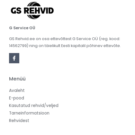
G Service OÜ
GS Rehvid.ee on osa ettevõttest G Service OÜ (reg. kood:
14562799) ning on täielikult Eesti kapitalil põhinev ettevõte.
Menüü
Avaleht
E-pood
Kasutatud rehvid/veljed
Tarneinformatsioon
Rehvidest