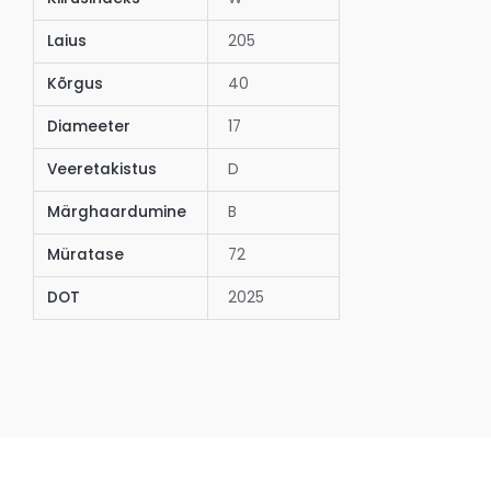
Laius
205
Kõrgus
40
Diameeter
17
Veeretakistus
D
Märghaardumine
B
Müratase
72
DOT
2025