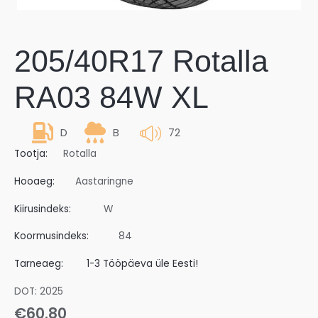
205/40R17 Rotalla
RA03 84W XL
D
B
72
Tootja:
Rotalla
Hooaeg:
Aastaringne
Kiirusindeks:
W
Koormusindeks:
84
Tarneaeg:
1-3 Tööpäeva üle Eesti!
DOT: 2025
€
60.80