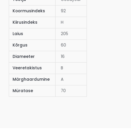
Koormusindeks
92
Kiirusindeks
H
Laius
205
Kõrgus
60
Diameeter
16
Veeretakistus
B
Märghaardumine
A
Müratase
70