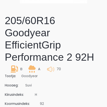
205/60R16
Goodyear
EfficientGrip
Performance 2 92H
B
A
70
Tootja:
Goodyear
Hooaeg:
Suvi
Kiirusindeks:
H
Koormusindeks:
92