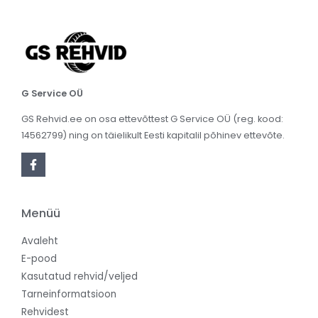
G Service OÜ
GS Rehvid.ee on osa ettevõttest G Service OÜ (reg. kood:
14562799) ning on täielikult Eesti kapitalil põhinev ettevõte.
Menüü
Avaleht
E-pood
Kasutatud rehvid/veljed
Tarneinformatsioon
Rehvidest