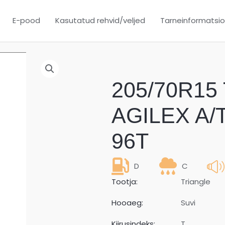
E-pood
Kasutatud rehvid/veljed
Tarneinformatsi
205/70R15 
AGILEX A/T
96T
D
C
Tootja:
Triangle
Hooaeg:
Suvi
Kiirusindeks:
T