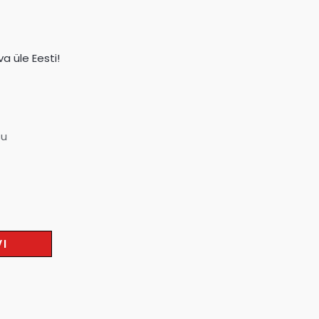
a üle Eesti!
su
VI