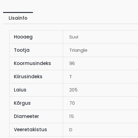
Lisainfo
Hooaeg
Suvi
Tootja
Triangle
Koormusindeks
96
Kiirusindeks
T
Laius
205
Kõrgus
70
Diameeter
15
Veeretakistus
D