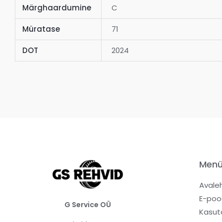
Märghaardumine
C
Müratase
71
DOT
2024
Men
Avale
E-poo
G Service OÜ
Kasut