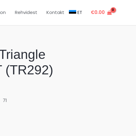
oon
Rehvidest
Kontakt
ET
€
0.00
Triangle
 (TR292)
71