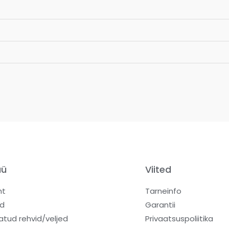
üü
Viited
ht
Tarneinfo
d
Garantii
atud rehvid/veljed
Privaatsuspoliitika