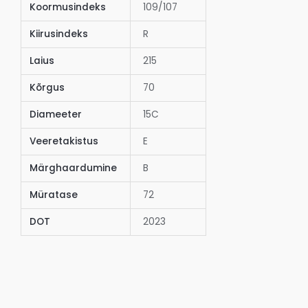
Koormusindeks
109/107
Kiirusindeks
R
Laius
215
Kõrgus
70
Diameeter
15C
Veeretakistus
E
Märghaardumine
B
Müratase
72
DOT
2023