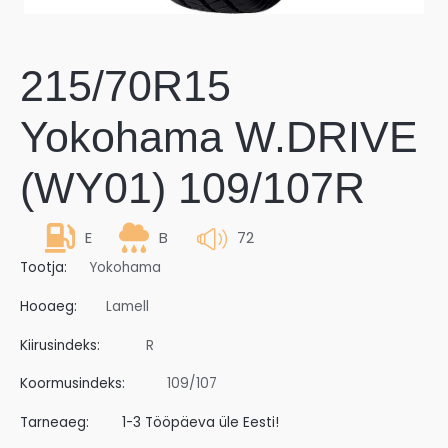
215/70R15
Yokohama W.DRIVE
(WY01) 109/107R
E
B
72
Tootja:
Yokohama
Hooaeg:
Lamell
Kiirusindeks:
R
Koormusindeks:
109/107
Tarneaeg:
1-3 Tööpäeva üle Eesti!