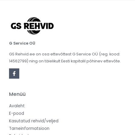
G Service OÜ
GS Rehvid.ee on osa ettevõttest G Service OÜ (reg. kood:
14562799) ning on täielikult Eesti kapitalil põhinev ettevõte.
Menüü
Avaleht
E-pood
Kasutatud rehvid/veljed
Tarneinformatsioon