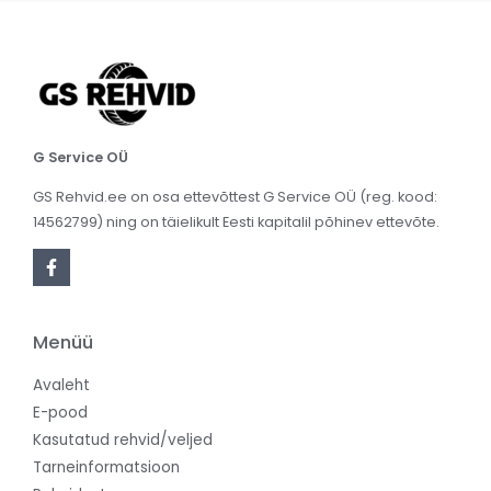
G Service OÜ
GS Rehvid.ee on osa ettevõttest G Service OÜ (reg. kood:
14562799) ning on täielikult Eesti kapitalil põhinev ettevõte.
Menüü
Avaleht
E-pood
Kasutatud rehvid/veljed
Tarneinformatsioon