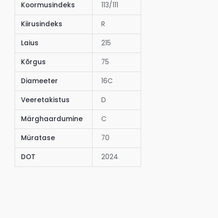
Koormusindeks
113/111
Kiirusindeks
R
Laius
215
Kõrgus
75
Diameeter
16C
Veeretakistus
D
Märghaardumine
C
Müratase
70
DOT
2024