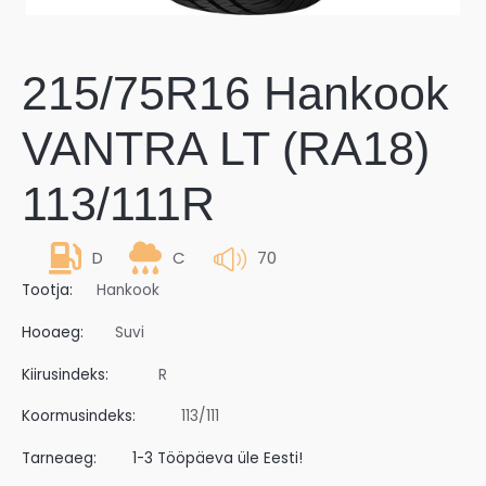
215/75R16 Hankook
VANTRA LT (RA18)
113/111R
D
C
70
Tootja:
Hankook
Hooaeg:
Suvi
Kiirusindeks:
R
Koormusindeks:
113/111
Tarneaeg:
1-3 Tööpäeva üle Eesti!