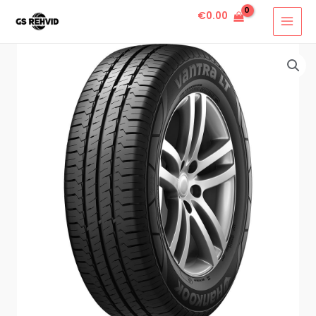
€
0.00