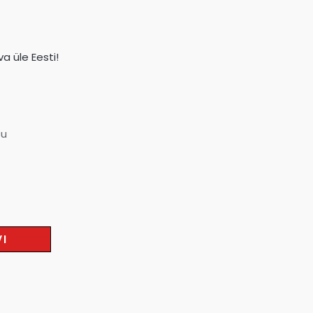
a üle Eesti!
su
VI