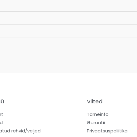
üü
Viited
ht
Tarneinfo
d
Garantii
atud rehvid/veljed
Privaatsuspoliitika