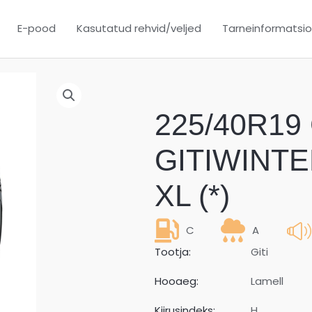
E-pood
Kasutatud rehvid/veljed
Tarneinformatsi
225/40R19 
GITIWINTE
XL (*)
C
A
Tootja:
Giti
Hooaeg:
Lamell
Kiirusindeks:
H