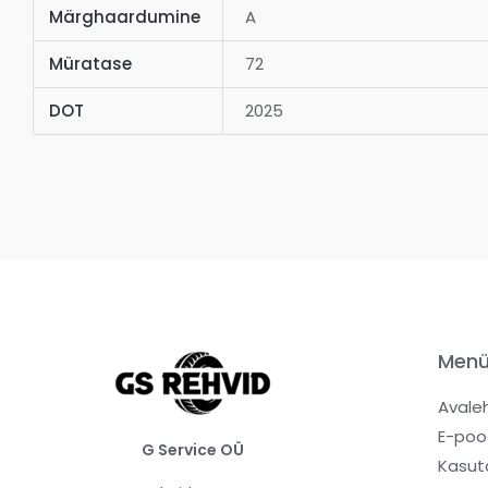
Märghaardumine
A
Müratase
72
DOT
2025
Men
Avale
E-poo
G Service OÜ
Kasut