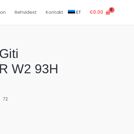
oon
Rehvidest
Kontakt
ET
€
0.00
Giti
R W2 93H
72