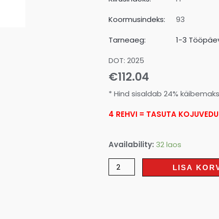
Koormusindeks:
93
Tarneaeg:
1-3 Tööpäev
DOT: 2025
€
112.04
* Hind sisaldab 24% käibemak
4 REHVI = TASUTA KOJUVEDU
Availability:
32 laos
LISA KOR