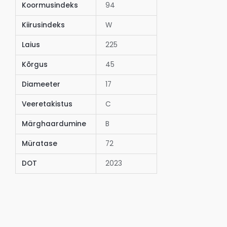
Koormusindeks
94
Kiirusindeks
W
Laius
225
Kõrgus
45
Diameeter
17
Veeretakistus
C
Märghaardumine
B
Müratase
72
DOT
2023