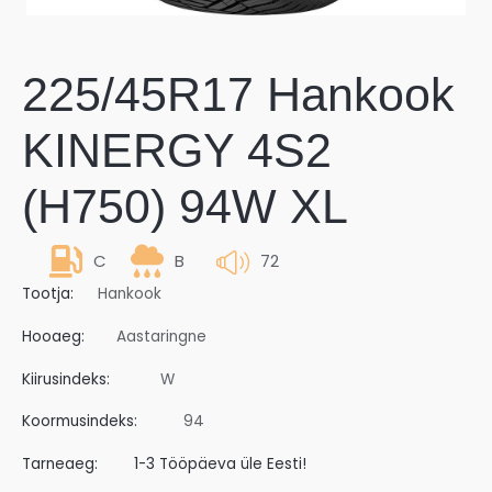
225/45R17 Hankook
KINERGY 4S2
(H750) 94W XL
C
B
72
Tootja:
Hankook
Hooaeg:
Aastaringne
Kiirusindeks:
W
Koormusindeks:
94
Tarneaeg:
1-3 Tööpäeva üle Eesti!