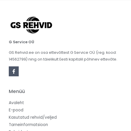
G Service OÜ
GS Rehvid.ee on osa ettevõttest G Service OÜ (reg. kood:
14562799) ning on täielikult Eesti kapitalil põhinev ettevõte.
Menüü
Avaleht
E-pood
Kasutatud rehvid/veljed
Tarneinformatsioon