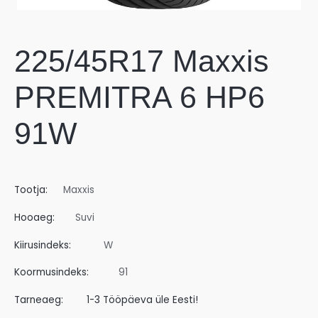
225/45R17 Maxxis
PREMITRA 6 HP6
91W
Tootja:
Maxxis
Hooaeg:
Suvi
Kiirusindeks:
W
Koormusindeks:
91
Tarneaeg:
1-3 Tööpäeva üle Eesti!