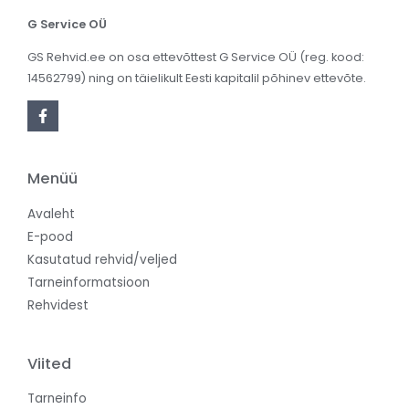
G Service OÜ
GS Rehvid.ee on osa ettevõttest G Service OÜ (reg. kood:
14562799) ning on täielikult Eesti kapitalil põhinev ettevõte.
Menüü
Avaleht
E-pood
Kasutatud rehvid/veljed
Tarneinformatsioon
Rehvidest
Viited
Tarneinfo