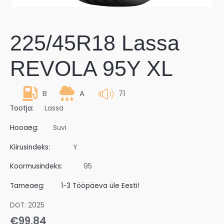
225/45R18 Lassa
REVOLA 95Y XL
B
A
71
Tootja:
Lassa
Hooaeg:
Suvi
Kiirusindeks:
Y
Koormusindeks:
95
Tarneaeg:
1-3 Tööpäeva üle Eesti!
DOT: 2025
€
99.84