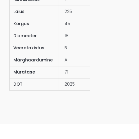
Laius
225
Kõrgus
45
Diameeter
18
Veeretakistus
B
Märghaardumine
A
Müratase
71
DOT
2025