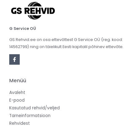
G Service OÜ
GS Rehvid.ee on osa ettevõttest G Service OÜ (reg. kood:
14562799) ning on täielikult Eesti kapitalil põhinev ettevõte.
Menüü
Avaleht
E-pood
Kasutatud rehvid/veljed
Tarneinformatsioon
Rehvidest