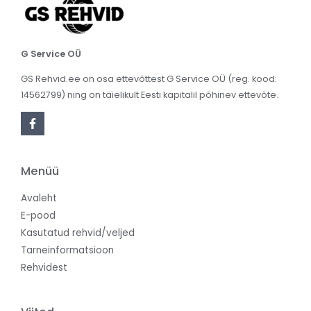
G Service OÜ
GS Rehvid.ee on osa ettevõttest G Service OÜ (reg. kood:
14562799) ning on täielikult Eesti kapitalil põhinev ettevõte.
Menüü
Avaleht
E-pood
Kasutatud rehvid/veljed
Tarneinformatsioon
Rehvidest