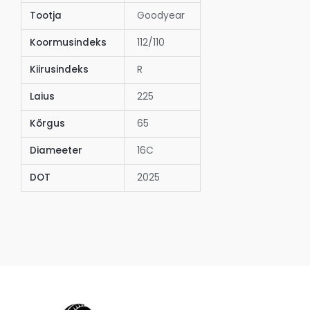
Tootja
Goodyear
Koormusindeks
112/110
Kiirusindeks
R
Laius
225
Kõrgus
65
Diameeter
16C
DOT
2025