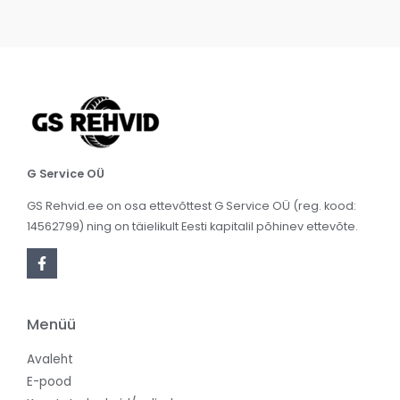
G Service OÜ
GS Rehvid.ee on osa ettevõttest G Service OÜ (reg. kood:
14562799) ning on täielikult Eesti kapitalil põhinev ettevõte.
Menüü
Avaleht
E-pood