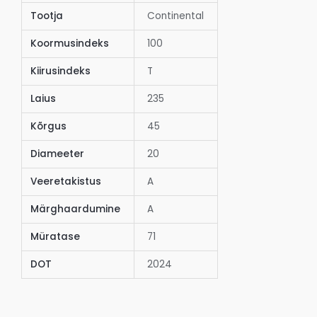
Tootja
Continental
Koormusindeks
100
Kiirusindeks
T
Laius
235
Kõrgus
45
Diameeter
20
Veeretakistus
A
Märghaardumine
A
Müratase
71
DOT
2024