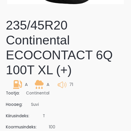
235/45R20
Continental
ECOCONTACT 6Q
100T XL (+)
A
A
71
Tootja:
Continental
Hooaeg:
Suvi
Kiirusindeks:
T
Koormusindeks:
100