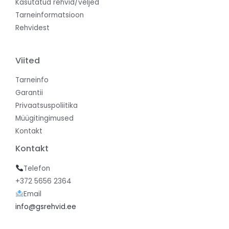
Kasutatud rehvid/veljed
Tarneinformatsioon
Rehvidest
Viited
Tarneinfo
Garantii
Privaatsuspoliitika
Müügitingimused
Kontakt
Kontakt
Telefon
+372 5656 2364
Email
info@gsrehvid.ee