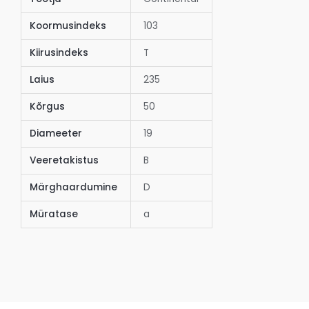
Koormusindeks
103
Kiirusindeks
T
Laius
235
Kõrgus
50
Diameeter
19
Veeretakistus
B
Märghaardumine
D
Müratase
a