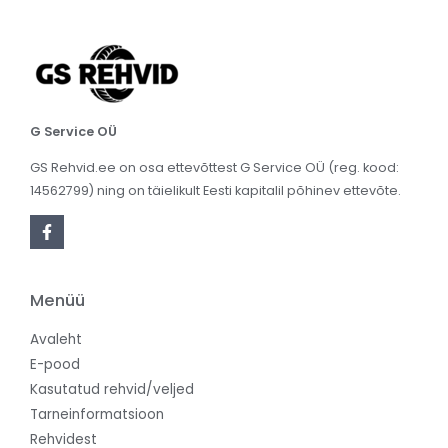
G Service OÜ
GS Rehvid.ee on osa ettevõttest G Service OÜ (reg. kood:
14562799) ning on täielikult Eesti kapitalil põhinev ettevõte.
Menüü
Avaleht
E-pood
Kasutatud rehvid/veljed
Tarneinformatsioon
Rehvidest