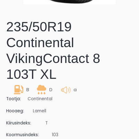
235/50R19
Continental
VikingContact 8
103T XL
B
D
a
Tootja:
Continental
Hooaeg:
Lamell
Kiirusindeks:
T
Koormusindeks:
103