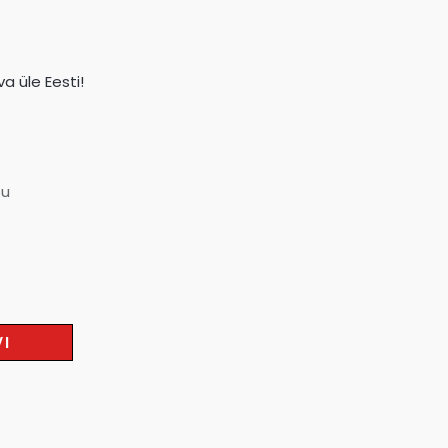
a üle Eesti!
su
VI