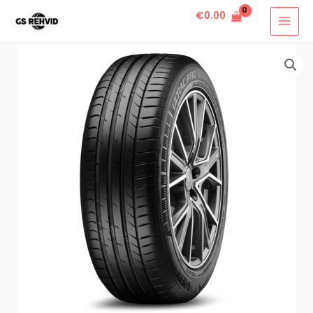
€
0.00