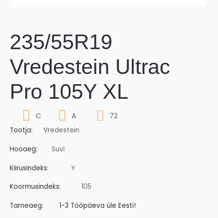
235/55R19
Vredestein Ultrac
Pro 105Y XL
C
A
72
Tootja:
Vredestein
Hooaeg:
Suvi
Kiirusindeks:
Y
Koormusindeks:
105
Tarneaeg:
1-3 Tööpäeva üle Eesti!