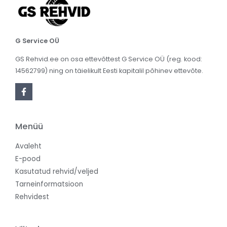
G Service OÜ
GS Rehvid.ee on osa ettevõttest G Service OÜ (reg. kood:
14562799) ning on täielikult Eesti kapitalil põhinev ettevõte.
Menüü
Avaleht
E-pood
Kasutatud rehvid/veljed
Tarneinformatsioon
Rehvidest