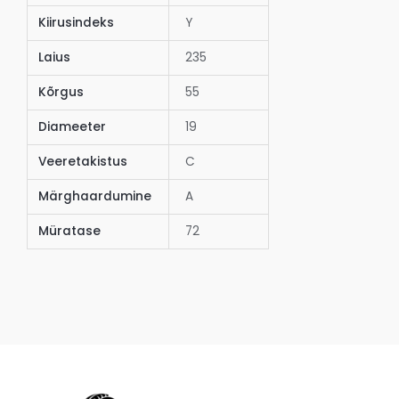
Kiirusindeks
Y
Laius
235
Kõrgus
55
Diameeter
19
Veeretakistus
C
Märghaardumine
A
Müratase
72