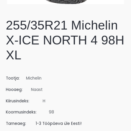
255/35R21 Michelin
X-ICE NORTH 4 98H
XL
Tootja:
Michelin
Hooaeg:
Naast
Kiirusindeks:
H
Koormusindeks:
98
Tarneaeg:
1-3 Tööpäeva üle Eesti!