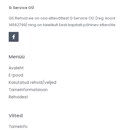
G Service OÜ
GS Rehvid.ee on osa ettevõttest G Service OÜ (reg. kood:
14562799) ning on täielikult Eesti kapitalil põhinev ettevõte.
Menüü
Avaleht
E-pood
Kasutatud rehvid/veljed
Tarneinformatsioon
Rehvidest
Viited
Tarneinfo