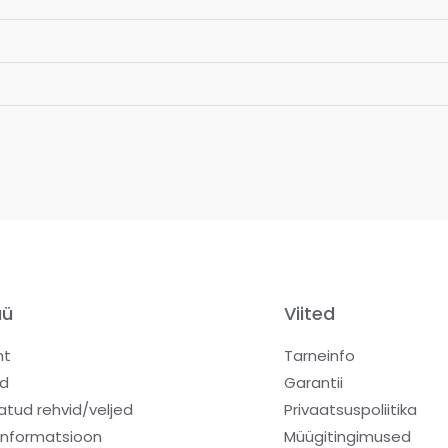
üü
Viited
ht
Tarneinfo
d
Garantii
atud rehvid/veljed
Privaatsuspoliitika
informatsioon
Müügitingimused