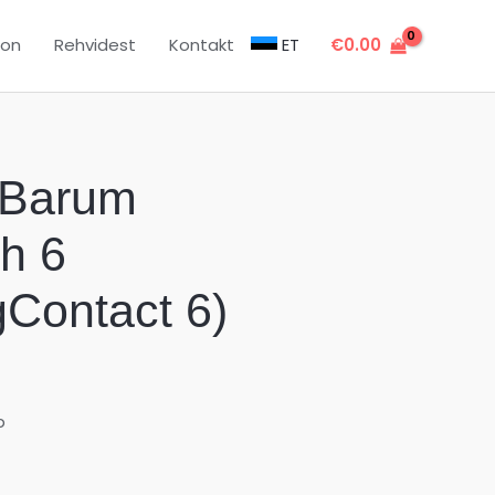
oon
Rehvidest
Kontakt
ET
€
0.00
 Barum
th 6
gContact 6)
b