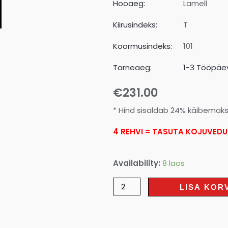
Hooaeg:
Lamell
Kiirusindeks:
T
Koormusindeks:
101
Tarneaeg:
1-3 Tööpäev
€
231.00
* Hind sisaldab 24% käibemak
4 REHVI = TASUTA KOJUVEDU
Availability:
8 laos
LISA KOR