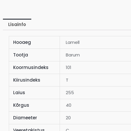
Lisainfo
Hooaeg
Lamell
Tootja
Barum
Koormusindeks
101
Kiirusindeks
T
Laius
255
Kõrgus
40
Diameeter
20
Veeretakistus
C