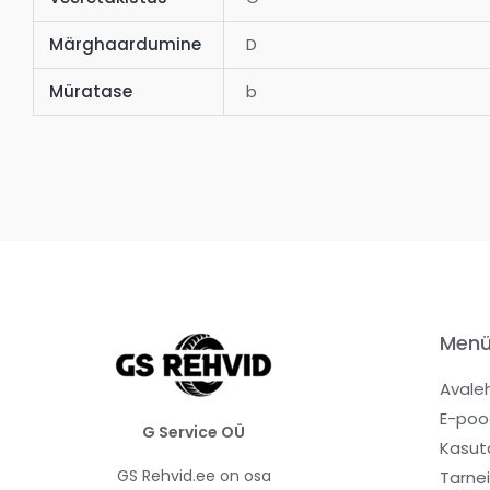
Märghaardumine
D
Müratase
b
Men
Avale
E-poo
G Service OÜ
Kasut
GS Rehvid.ee on osa
Tarne