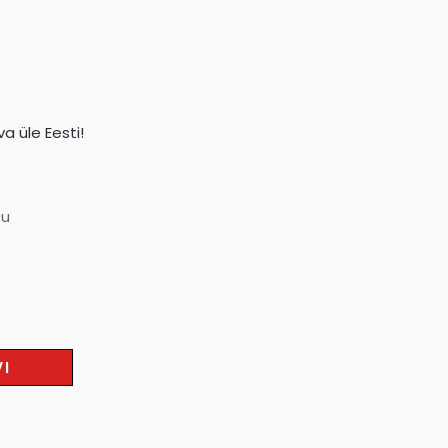
a üle Eesti!
su
VI