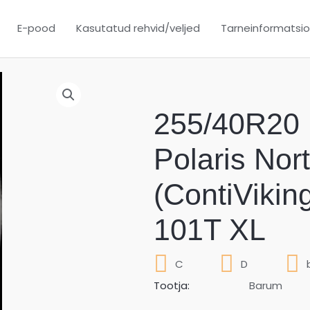
E-pood
Kasutatud rehvid/veljed
Tarneinformatsi
255/40R20
Polaris Nor
(ContiVikin
101T XL
C
D
Tootja:
Barum