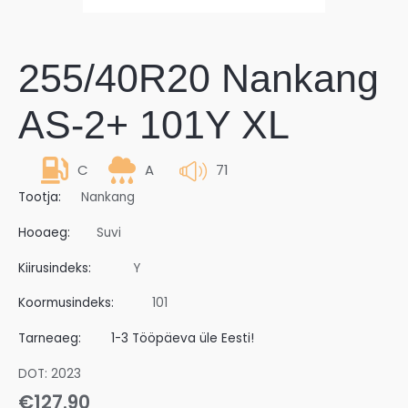
255/40R20 Nankang
AS-2+ 101Y XL
C
A
71
Tootja:
Nankang
Hooaeg:
Suvi
Kiirusindeks:
Y
Koormusindeks:
101
Tarneaeg:
1-3 Tööpäeva üle Eesti!
DOT: 2023
€
127.90