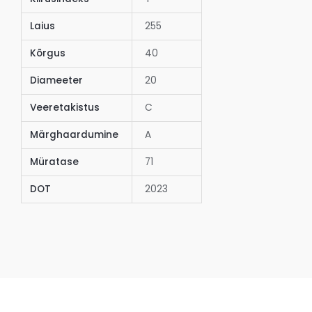
Laius
255
Kõrgus
40
Diameeter
20
Veeretakistus
C
Märghaardumine
A
Müratase
71
DOT
2023