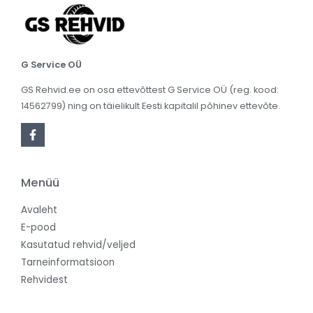
G Service OÜ
GS Rehvid.ee on osa ettevõttest G Service OÜ (reg. kood:
14562799) ning on täielikult Eesti kapitalil põhinev ettevõte.
Menüü
Avaleht
E-pood
Kasutatud rehvid/veljed
Tarneinformatsioon
Rehvidest