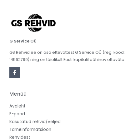
G Service OÜ
GS Rehvid.ee on osa ettevõttest G Service OÜ (reg. kood:
14562799) ning on täielikult Eesti kapitalil põhinev ettevõte.
Menüü
Avaleht
E-pood
Kasutatud rehvid/veljed
Tarneinformatsioon
Rehvidest