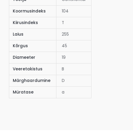
Koormusindeks
104
Kiirusindeks
T
Laius
255
Kõrgus
45
Diameeter
19
Veeretakistus
B
Märghaardumine
D
Müratase
a