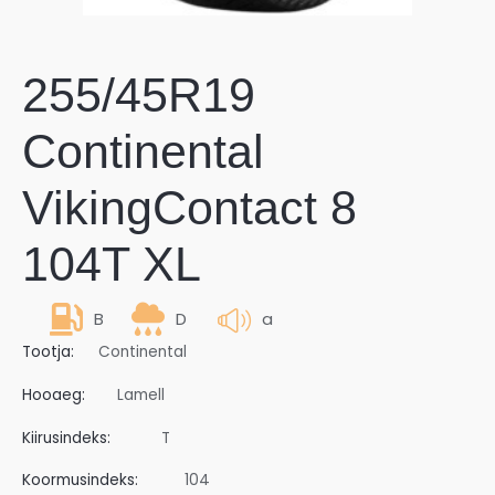
255/45R19
Continental
VikingContact 8
104T XL
B
D
a
Tootja:
Continental
Hooaeg:
Lamell
Kiirusindeks:
T
Koormusindeks:
104