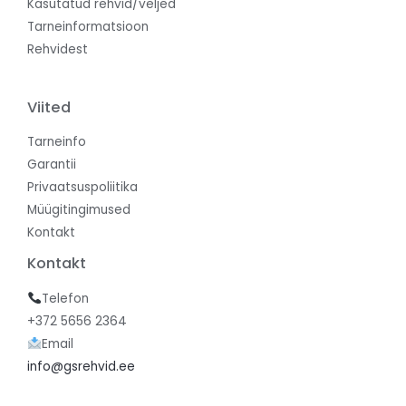
Kasutatud rehvid/veljed
Tarneinformatsioon
Rehvidest
Viited
Tarneinfo
Garantii
Privaatsuspoliitika
Müügitingimused
Kontakt
Kontakt
Telefon
+372 5656 2364
Email
info@gsrehvid.ee