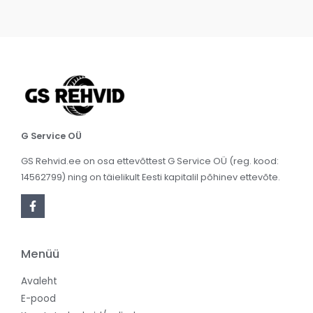
G Service OÜ
GS Rehvid.ee on osa ettevõttest G Service OÜ (reg. kood:
14562799) ning on täielikult Eesti kapitalil põhinev ettevõte.
Menüü
Avaleht
E-pood