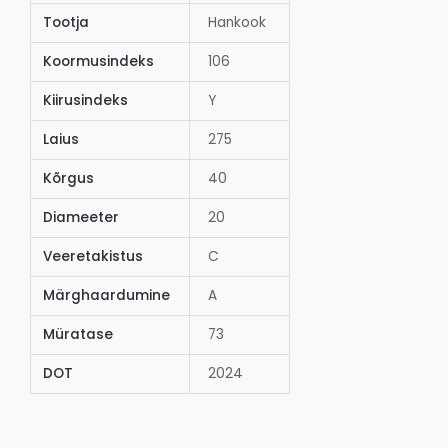
Tootja
Hankook
Koormusindeks
106
Kiirusindeks
Y
Laius
275
Kõrgus
40
Diameeter
20
Veeretakistus
C
Märghaardumine
A
Müratase
73
DOT
2024