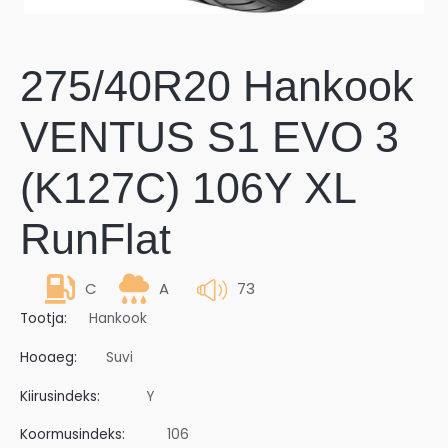
275/40R20 Hankook
VENTUS S1 EVO 3
(K127C) 106Y XL
RunFlat
C
A
73
Tootja:
Hankook
Hooaeg:
Suvi
Kiirusindeks:
Y
Koormusindeks:
106