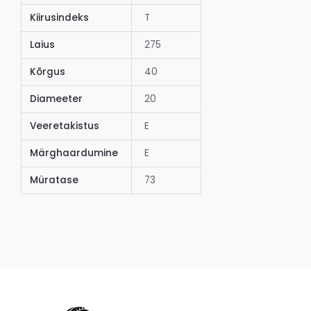
Kiirusindeks
T
Laius
275
Kõrgus
40
Diameeter
20
Veeretakistus
E
Märghaardumine
E
Müratase
73