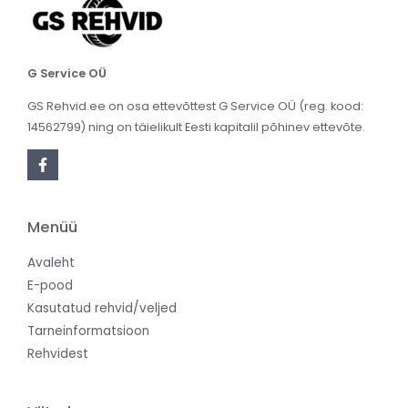
G Service OÜ
GS Rehvid.ee on osa ettevõttest G Service OÜ (reg. kood:
14562799) ning on täielikult Eesti kapitalil põhinev ettevõte.
Menüü
Avaleht
E-pood
Kasutatud rehvid/veljed
Tarneinformatsioon
Rehvidest