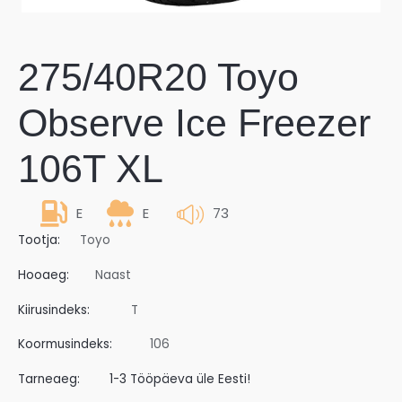
275/40R20 Toyo
Observe Ice Freezer
106T XL
E
E
73
Tootja:
Toyo
Hooaeg:
Naast
Kiirusindeks:
T
Koormusindeks:
106
Tarneaeg:
1-3 Tööpäeva üle Eesti!