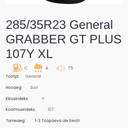
285/35R23 General
GRABBER GT PLUS
107Y XL
C
A
75
Tootja:
General
Hooaeg:
Suvi
Kiirusindeks:
Y
Koormusindeks:
107
Tarneaeg:
1-3 Tööpäeva üle Eesti!