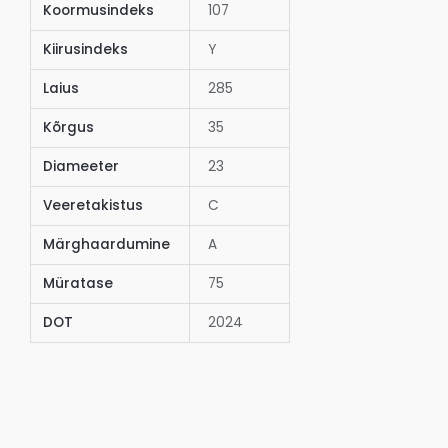
Koormusindeks
107
Kiirusindeks
Y
Laius
285
Kõrgus
35
Diameeter
23
Veeretakistus
C
Märghaardumine
A
Müratase
75
DOT
2024