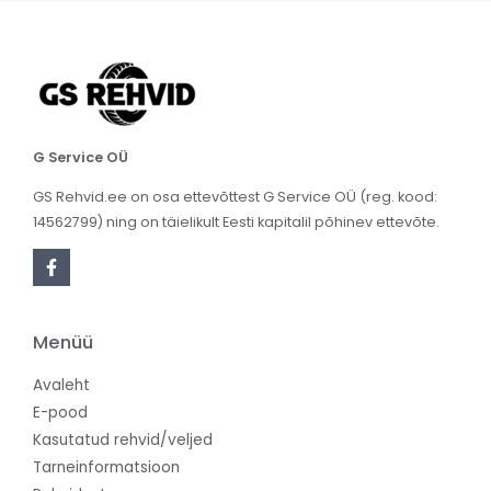
G Service OÜ
GS Rehvid.ee on osa ettevõttest G Service OÜ (reg. kood:
14562799) ning on täielikult Eesti kapitalil põhinev ettevõte.
Menüü
Avaleht
E-pood
Kasutatud rehvid/veljed
Tarneinformatsioon