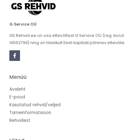
G Service OÜ
GS Rehvid.ee on osa ettevõttest G Service OÜ (reg. kood:
14562799) ning on täielikult Eesti kapitalil põhinev ettevõte.
Menüü
Avaleht
E-pood
Kasutatud rehvid/veljed
Tarneinformatsioon
Rehvidest