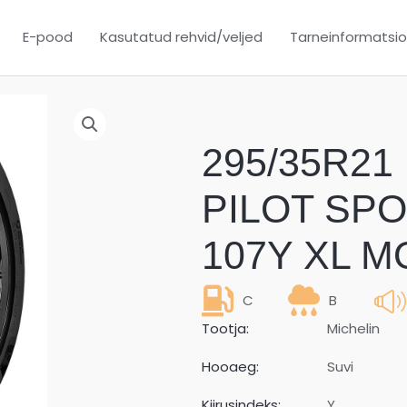
E-pood
Kasutatud rehvid/veljed
Tarneinformatsi
295/35R21 
PILOT SPO
107Y XL M
C
B
Tootja:
Michelin
Hooaeg:
Suvi
Kiirusindeks:
Y