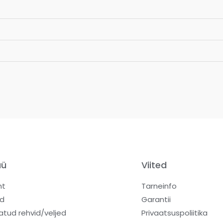
üü
Viited
ht
Tarneinfo
d
Garantii
atud rehvid/veljed
Privaatsuspoliitika