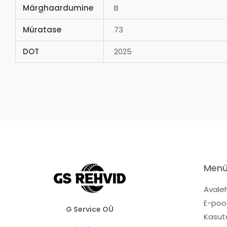
Märghaardumine
B
Müratase
73
DOT
2025
Men
Avale
E-poo
G Service OÜ
Kasut