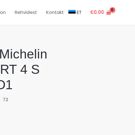
oon
Rehvidest
Kontakt
ET
€
0.00
Michelin
RT 4 S
O1
73