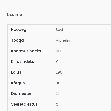
Lisainfo
Hooaeg
Suvi
Tootja
Michelin
Koormusindeks
107
Kiirusindeks
Y
Laius
295
Kõrgus
35
Diameeter
21
Veeretakistus
C