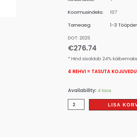
Koormusindeks:
107
Tarneaeg:
1-3 Tööpäev
DOT: 2025
€
276.74
* Hind sisaldab 24% käibemak
4 REHVI = TASUTA KOJUVEDU
Availability:
4 laos
LISA KOR