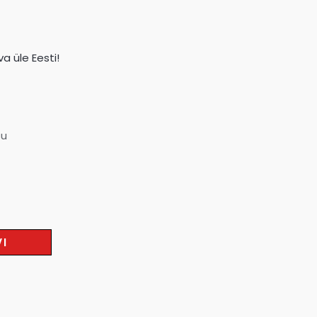
a üle Eesti!
su
VI