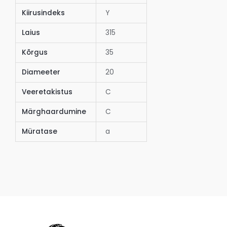
Kiirusindeks
Y
Laius
315
Kõrgus
35
Diameeter
20
Veeretakistus
C
Märghaardumine
C
Müratase
a