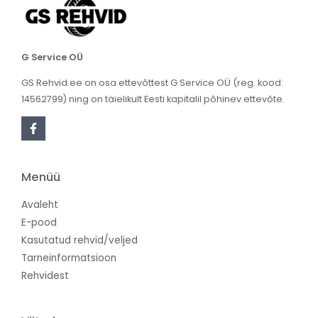
G Service OÜ
GS Rehvid.ee on osa ettevõttest G Service OÜ (reg. kood:
14562799) ning on täielikult Eesti kapitalil põhinev ettevõte.
Menüü
Avaleht
E-pood
Kasutatud rehvid/veljed
Tarneinformatsioon
Rehvidest