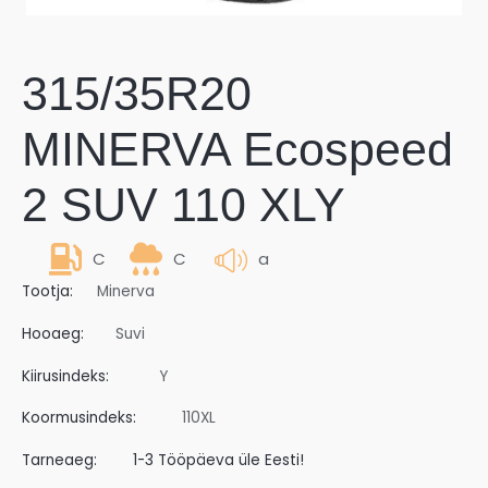
315/35R20
MINERVA Ecospeed
2 SUV 110 XLY
C
C
a
Tootja:
Minerva
Hooaeg:
Suvi
Kiirusindeks:
Y
Koormusindeks:
110XL
Tarneaeg:
1-3 Tööpäeva üle Eesti!