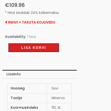
€
109.96
* Hind sisaldab 24% käibemaksu
4 REHVI = TASUTA KOJUVEDU
Availability:
1 laos
LISA KORVI
Lisainfo
Hooaeg
Suvi
Tootja
Minerva
Koormusindeks
110, XL