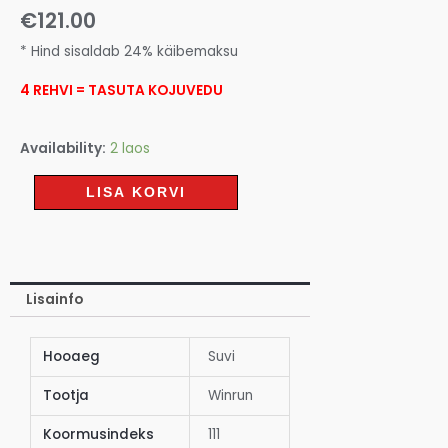
€
121.00
* Hind sisaldab 24% käibemaksu
4 REHVI = TASUTA KOJUVEDU
Availability:
2 laos
LISA KORVI
Lisainfo
Hooaeg
Suvi
Tootja
Winrun
Koormusindeks
111