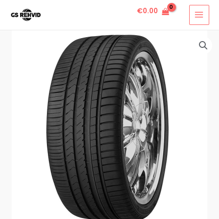
€
0.00