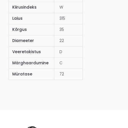
Kiirusindeks
W
Laius
315
Kõrgus
35
Diameeter
22
Veeretakistus
D
Märghaardumine
C
Müratase
72