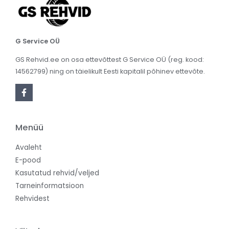
G Service OÜ
GS Rehvid.ee on osa ettevõttest G Service OÜ (reg. kood:
14562799) ning on täielikult Eesti kapitalil põhinev ettevõte.
Menüü
Avaleht
E-pood
Kasutatud rehvid/veljed
Tarneinformatsioon
Rehvidest