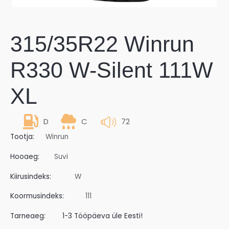
315/35R22 Winrun
R330 W-Silent 111W
XL
D
C
72
Tootja:
Winrun
Hooaeg:
Suvi
Kiirusindeks:
W
Koormusindeks:
111
Tarneaeg:
1-3 Tööpäeva üle Eesti!